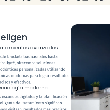
 eligen
ratamientos avanzados
sde brackets tradicionales hasta
visalign®, ofrecemos soluciones
todónticas personalizadas utilizando
cnicas modernas para lograr resultados
ecisos y efectivos.
ecnología moderna
s escaneos digitales y la planificación
teligente del tratamiento significan
nos visitas y resultados más precisos.