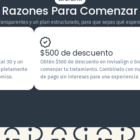
 Razones Para Comenzar
nsparentes y un plan estructurado, para que sepas qué esperar
$500 de descuento
al 3D y un
Obtén $500 de descuento en Invisalign o br
ompletamente
comenzar tu tratamiento. Combínalo con nu
omiso.
de pago sin intereses para una experiencia s