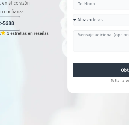
l en el corazón
on confianza.
2-5688
s
5 estrellas en reseñas
Obt
Te llamare