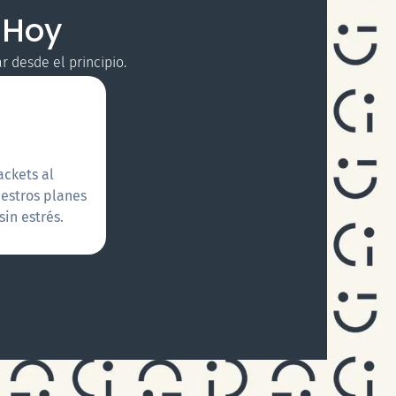
 Hoy
 desde el principio.
ackets al
estros planes
in estrés.