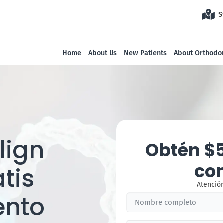
S
Home
About Us
New Patients
About Orthodon
lign
Obtén $
co
tis
Atención
ento