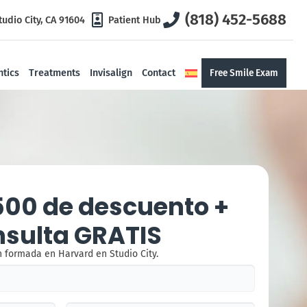
(818) 452-5688
tudio City, CA 91604
Patient Hub
tics
Treatments
Invisalign
Contact
Free Smile Exam
500 de descuento +
nsulta GRATIS
 formada en Harvard en Studio City.