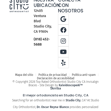
UBICACIÓN
CON
NOSOTROS
12405
Ventura
Blvd
Studio City,
CA 91604
(818) 452-
5688
Mapa del sitio
Política de privacidad
Política anti-spam
Declaración de accesibilidad
© Copyright 2026 Top Rated Orthodontist Studio City CA Invisalign
Braces ⁃ Site Design by
KaleidoscopeAI™
Arriba
El mejor ortodoncista en Studio City, CA
Searching for an orthodontist near me in
Studio City
, CA? At Studio
City Orthodontist,
Dr. Oscar Reyna-Blanco
provides personalized